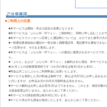
■ご利用上の注意
■本サービスは開始・停止の設定が必要となります。
■本サービスは「ぷららM・IPフォン」ご契約時に、同時に申し込むことが
■本サービスでメッセージ応答した通話料については、かけてきた相手の方
■一部通信業者経由の通話や一部を除く国際電話等、電話番号を通知できな
ージ応答せず、そのまま着信します。
■本サービスは「ぷららM・IPフォン」への着信に適用されるサービスです
ん。
■「ぷらら」および「ぷららM・IPフォン」を解約された場合、本サービス
■1か月ごとの自動更新契約です（1か月の単位は毎月1日から末日）。
■料金は月ごとにぷららご利用料金に合算いたします。
■サービスを契約した月の料金は無料です。例えば10月5日にお申し込みをされ
に行いますが、お申込み月の10月分月額料金は頂きません。
■サービス解約はお申し込み翌月2日までできません。このとき、残存日数
る返金処置は行いません。あらかじめご了承ください。
■本サービスの課金処理は毎月4日に行います。
■サービス停止中も課金が発生いたします。あらかじめご了承ください。