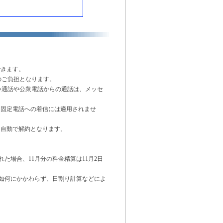
できます。
のご負担となります。
い通話や公衆電話からの通話は、メッセ
。固定電話への着信には適用されませ
も自動で解約となります。
た場合、11月分の料金精算は11月2日
の如何にかかわらず、日割り計算などによ